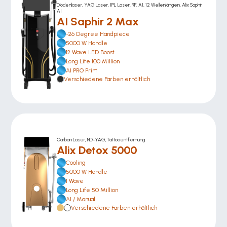
Diodenlaser, YAG Laser, IPL Laser, RF, AI, 12 Wellenlängen, Alix Saphir 
AI
AI Saphir 2 Max
-26 Degree Handpiece
5000 W Handle
12 Wave LED Boost
Long Life 100 Million
AI PRO Print
Verschiedene Farben erhältlich
Carbon Laser, ND-YAG,Tattooentfernung
Alix Detox 5000
Cooling
5000 W Handle
1 Wave
Long Life 50 Million
AI / Manual
Verschiedene Farben erhältlich