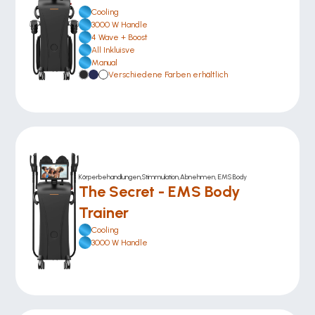
Cooling
3000 W Handle
4 Wave + Boost
All Inkluisve 
Manual
Verschiedene Farben erhältlich
Körperbehandlungen,Stimmulation,Abnehmen, EMS Body
The Secret - EMS Body 
Trainer
Cooling
3000 W Handle