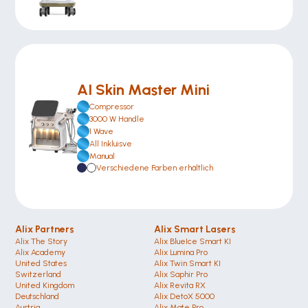
AI Skin Master Mini
Compressor
3000 W Handle
1 Wave
All Inkluisve 
Manual
Verschiedene Farben erhältlich
Alix Partners
Alix Smart Lasers
Alix The Story
Alix BlueIce Smart KI
Alix Academy
Alix Lumina Pro
United States 
Alix Twin Smart KI
Switzerland 
Alix Saphir Pro 
United Kingdom
Alix Revita RX
Deutschland 
Alix DetoX 5000
Austria
Alix Mate Pro