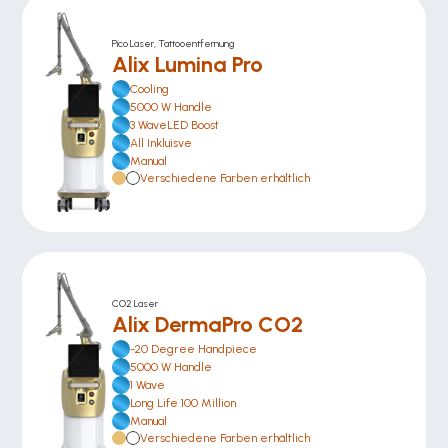
Pico Laser, Tattooentfernung
Alix Lumina Pro
Cooling
5000 W Handle
3 WaveLED Boost
All Inkluisve 
Manual
Verschiedene Farben erhältlich
CO2 Laser
Alix DermaPro CO2
-20 Degree Handpiece
5000 W Handle
1 Wave
Long Life 100 Million
Manual
Verschiedene Farben erhältlich