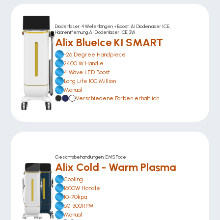
Diodenlaser, 4 Wellenlängen + Boost, AI Diodenlaser ICE, 
Haarentfernung,AI Diodenlaser ICE 3W
Alix BlueIce KI SMART
-26 Degree Handpiece
2400 W Handle
4 Wave LED Boost
Long Life 100 Million
Manual
Verschiedene Farben erhältlich
Gesichtsbehandlungen, EMS Face
Alix Cold - Warm Plasma
Cooling
1600W Handle
10-70kpa
60-300RPM
Manual