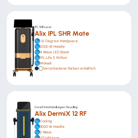
IPL SHR Laser
Alix IPL SHR Mate
-12 Degree Handpiece
2000 W Handle
4 Wave LED Boost
IPL Life 5 Million
Manual
Verschiedene Farben erhältlich
Gesichtsbehandlungen, Needling
Alix DermiX 12 RF
Cooling
3000 W Handle
2 Wave
All Inkluisve 