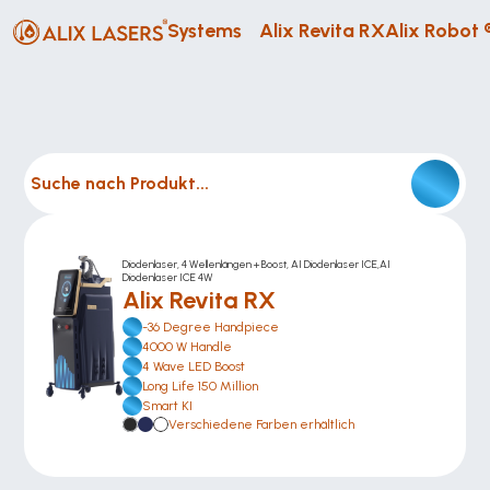
Systems
Alix Revita RX
Alix Robot 
Suche nach Produkt...
Diodenlaser, 4 Wellenlängen + Boost, AI Diodenlaser ICE,AI 
Diodenlaser ICE 4W
Alix Revita RX
-36 Degree Handpiece
4000 W Handle
4 Wave LED Boost
Long Life 150 Million
Smart KI
Verschiedene Farben erhältlich