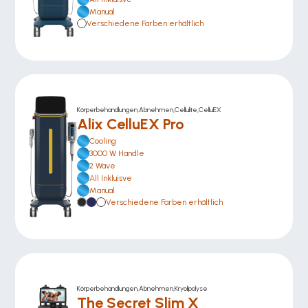
Manual
Verschiedene Farben erhältlich
Körperbehandlungen,Abnehmen,Cellulite,CelluEX
Alix CelluEX Pro
Cooling
3000 W Handle
2 Wave
All Inkluisve 
Manual
Verschiedene Farben erhältlich
Körperbehandlungen,Abnehmen,Kryolipolyse
The Secret Slim X