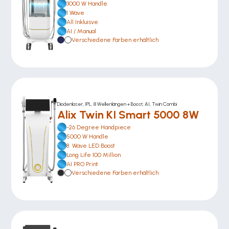
3000 W Handle
1 Wave
All Inkluisve 
AI / Manual
Verschiedene Farben erhältlich
Diodenlaser, IPL, 8 Wellenlängen + Boost, AI, Twin Combi
Alix Twin KI Smart 5000 8W
-26 Degree Handpiece
5000 W Handle
8  Wave LED Boost
Long Life 100 Million
AI PRO Print
Verschiedene Farben erhältlich