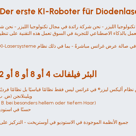
 Der erste KI-Roboter für Diodenl
عمل بالذكاء الاصطناعي للتجربة في السوق تعمل هذه التقنية على تنظي
البئر فيلفالت 4 أو 8 أو 8 أو 12 بئرًا على أقصى قدر من البراهين
ركة أليكس ليزر® في غراتس نظام أليكس ليزر® في غراتس ليس فقط نظامًا قياسيًا بل نظامًا فرديً
4 ويلينلانجن (ض. ب. 755 نانومتر، 808 نانومتر، 940 نانومتر، 1064 
. B. bei besonders hellem oder tiefem Haar)
12 حسنًا في استوديوهات ا
جميع الأنظمة الموجودة في الاستوديو في أوستريخت - التركيز على ا