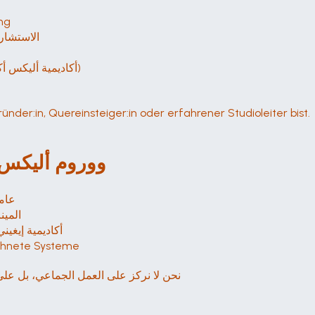
غيرتكا
الاستشار
التعليم الفردي über die Alix Academy (أكاديمية أليكس أكاديمية أليكس)
ünder:in, Quereinsteiger:in oder erfahrener Studioleiter bist.
ووروم أليكس 
14 ع
المين
أكاديمية إيغي
تقنية te Systeme
نحن لا نركز على العمل الجماعي، بل على