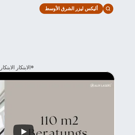
أليكس ليزر الشرق الأوسط
الابتكار الابتكار ايرلبن - تفضل بزيارة تفضلنا عرضنا في زيوريخ واستكشف معرض أليكس ليزر®