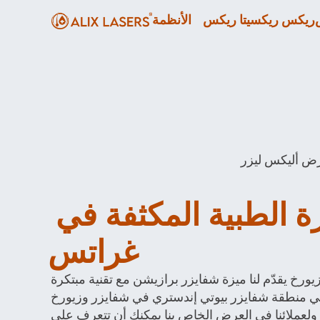
ريكس ريكسيتا ريكس
الأنظمة
الاستشارة الطبية المكثفة في 
غراتس 
إن موقعنا في زيورخ في شمال زيورخ يقدّم لنا ميزة شفايزر برازيشن مع تقنية مبتكرة 
من أليكس ليزر إن موقعنا في منطقة شفايزر بيوتي إندستري في شفايزر وزيورخ 
يجعل من هذا الموقع مثاليًا لنا ولعملائنا في العرض الخاص بنا يمكنك أن تتعرف على 