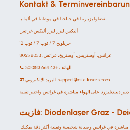
Kontakt & Terminvereinbarung
تفضلوا بزيارتنا في جناحنا في موطننا في ألمانيا:
أليكس ليزر ليزر أليكس غراتس
جريلويج 7 / توب 7 / توب 12
8053 غراتس، أوستريس، أوستريخ، غراتس، 8053
📞 الهاتف +43 664 3010183
📧 البريد الإلكتروني: support@alix-lasers.com
Diodenlaser Graz - Deiode
يعتبر عرض في غرات أكثر من مجرد جهاز - فهو بمثابة روكغرات الاستوديو من خلال صالة عرض مباشرة في غراتس وصالة عرض مباشرة في غراتس وصيانة شخصية وتقنية أكثر دقة يمكنك 