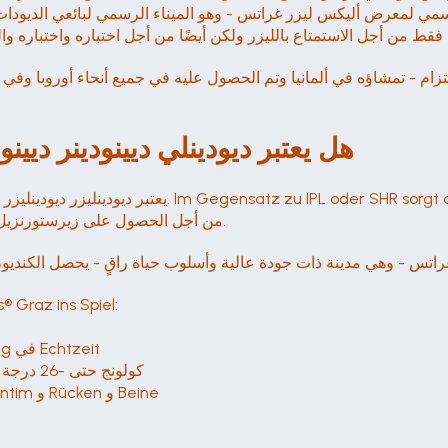
لمعرض أليكس ليزر غراتس - وهو الميناء الرسمي لبائعي الديودات الليزرية في العا
تزام - تمشاؤه في ألمانيا وتم الحصول عليه في جميع أنحاء أوروبا وفي ج
هل يعتبر ديودينلي ديينودينر ديي
يعتبر ديودينليزر ديودينليزر في الوقت الحالي هو أحدث
der Diodenlaser من أجل الحصول على زيرستورنزيل مريح وطويل الأمد سريع وعملية وفعالة.
اتس - وهي مدينة ذات جودة عالية وأسلوب حياة راقٍ - يحصل الكندي
® Graz ins Spiel:
تجاوز المعلمة Selbstständige Parameter-Anpassung في Echtzeit
كولونج حتى -26 درجة مئوية تحت الصفر في حالة حدوث تغير في درجة الحرارة
استخدام الفعالية في الفعالية في Gesicht و Achseln و Intim و Rücken و Beine