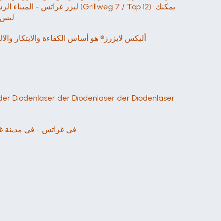
ليزر غراتس - الميناء الرسمي 
زيارة معرضنا في غراتس (Grillweg 7 / Top 12) ليس فقط من أجل الاستمتاع بالليزر ولكن أيضًا من أجل اختباره واختباره والتحدث إليه.
أليكس لايزرز® هو أساس الكفاءة والابتكار والال
في غراتس - في مدينة غر