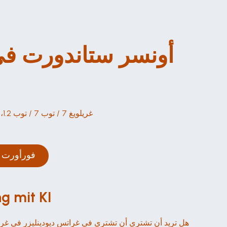
أونسر ستاندورت في غراتس 
غريلويغ 7 / توب 7 / توب 1.2، 8053 غراتس، أوستريتش
فورأورت ب
ديينودينليز