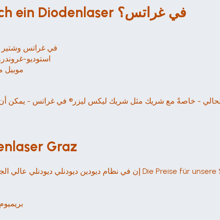
زيلغروبن: Für wen wen lohnt sich ein Diodenlaser في غراتس؟
Kosmetikstudios & Ästhetikpraxen 
استوديو-غروندرون
موبيل م
enlaser Graz
ي الجودة يتم بشكل جيد - في جميع الأحوال في جميع أنحاء العالم Die Preise für unsere Systeme:
بريميوم-كيو-ديودي