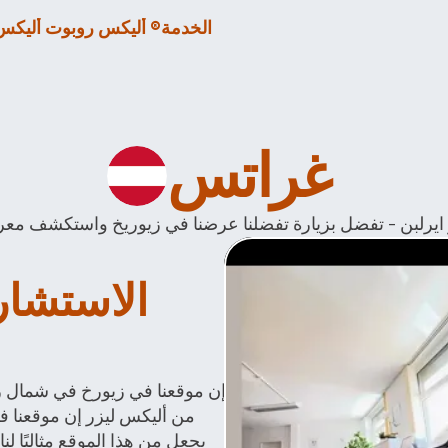
الخدمة
أليكس روبوت أليكس ®
غراتس 