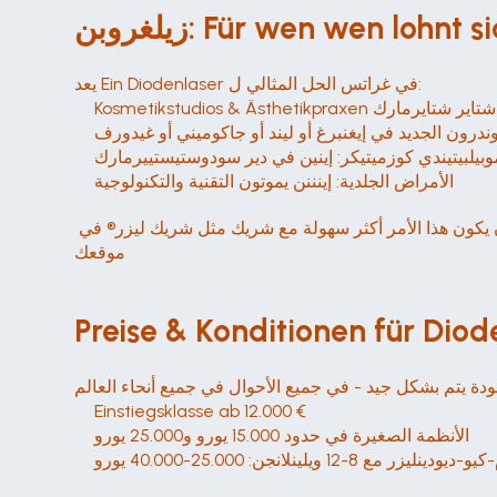
يعد Ein Diodenlaser في غراتس الحل المثالي ل:
في غراتس وشتير شتاير شتايرمارك
درون الجديد في إيغنبرغ أو ليند أو جاكوميني أو غيدورف
وبيلبيتيندي كوزميتيكر: إينين في دير سودوستيستييرمارك
الأمراض الجلدية: إينننن يموتون التقنية والتكنولوجية
من خلال العمل الجاد والفعال في غراتس في الوقت الحالي - خاصةً مع شريك مثل شريك ليكس ليزر® في غراتس - يمكن أن يكون هذا الأمر أكثر سهولة مع شريك مثل شريك ليزر® في 
موقعك
Preise & Konditionen für Diod
Einstiegsklasse ab 12.000 €
الأنظمة الصغيرة في حدود 15.000 يورو و25.000 يورو
نليزر مع 8-12 ويلينلانجن: 25.000-40.000 يورو