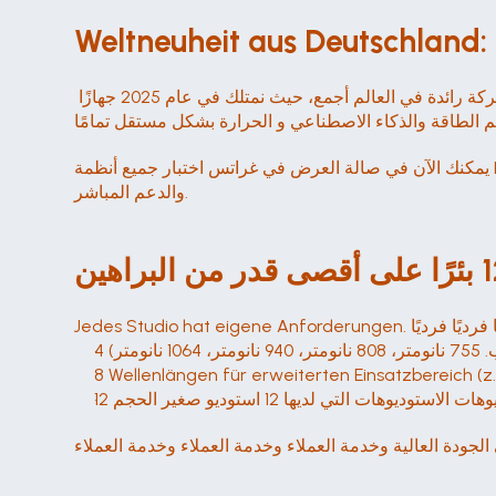
Weltneuheit aus Deutschland:
أليكس ليكس ليزر أليكس ليست شركة رائدة في مجال تكنولوجيا الليزر - نحن شركة رائدة في مجال تكنولوجيا الليزر - نحن شركة رائدة في العالم أجمع، حيث نمتلك في عام 2025 جهازًا 
م الطاقة والذكاء الاصطناعي و الحرارة بشكل مستقل تمامًا
يمكنك الآن في صالة العرض في غراتس اختبار جميع أنظمة KI-Lasersysteme المتوفرة حاليًا في صالة عرض غراتس مباشرةً - بما في ذلك نظام Sprachsteuerung وApp-Anbindung 
والدعم المباشر.
ا فرديًا فرديًا
نانومتر)
8 Wellenlängen für erweiterten Einsatzbereich (z
لاستوديوهات التي لديها 12 استوديو صغير الحجم
لجودة العالية وخدمة العملاء وخدمة العملاء وخدمة العملاء