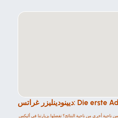
Die erste Adress
هل تريد أن تشتري أن تشتري في غراتس ديودينليزر في غراتس ديودينلي كوفين، ليس فقط من الناحية التقنية بل من ناحية أخرى من ناحية أخرى من ناحية النتائج؟ تفضلوا بزيارتنا في أليكس 