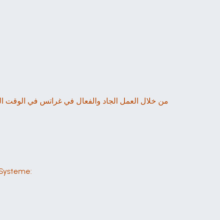
إن في نظام ديودين ديودنلي ديودنلي عال