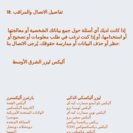
18. تفاصيل الاتصال والمراقب
إذا كانت لديك أي أسئلة حول جمع بياناتك الشخصية أو معالجتها 
أو استخدامها، أو إذا كنت ترغب في طلب معلومات أو تصحيح أو 
حظر أو حذف البيانات أو ممارسة حقوقك، يُرجى الاتصال بنا:
أليكس ليزر الشرق الأوسط
ليزر أليكسكي الذكي
بارتنرز أليكسنرز
أليكس بلو آيسو سمارت كيه آي
أليكس القصة
أليكس لومينا برو
أكاديمية أليكسكس
أليكس توين سمارت كيه آي
الولايات المتحدة الأمريكية 
أليكس سفير برو 
سويسرا 
ريكس ريكسيتا ريكس
المملكة المتحدة
أليكس ديكسكسوكس 5000
دويتشلاند دويتشل 
أليكس مكساتي برو
النمسا