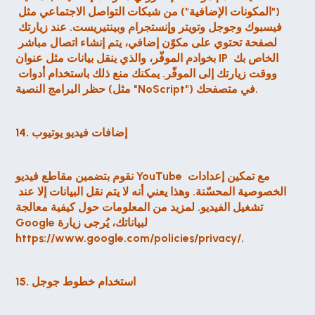
("المكونات الإضافية") من شبكات التواصل الاجتماعي مثل 
فيسبوك وجوجل وتويتر وإنستجرام وبينتيريست. عند زيارتك 
لصفحة تحتوي على مكوّن إضافي، يتم إنشاء اتصال مباشر 
بخوادم الموفّر، والذي ينقل بيانات مثل عنوان IP الخاص بك 
ووقت زيارتك إلى الموفّر. يمكنك منع ذلك باستخدام أدوات 
حظر البرامج النصية (مثل "NoScript") في متصفحك.
14. إضافات فيديو يوتيوب
نقوم بتضمين مقاطع فيديو YouTube مع تمكين إعدادات 
الخصوصية المحسّنة. وهذا يعني أنه لا يتم نقل البيانات إلا عند 
تشغيل الفيديو. لمزيد من المعلومات حول كيفية معالجة 
Google لبياناتك، يُرجى زيارة 
https://www.google.com/policies/privacy/.
15. استخدام خطوط جوجل