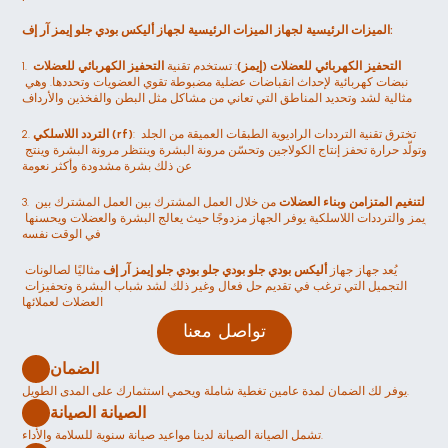
الميزات الرئيسية لجهاز الميزات الرئيسية لجهاز أليكس بودي جلو إيمز آر إف:
التحفيز الكهربائي للعضلات (إيمز)
: تستخدم تقنية 
التحفيز الكهربائي للعضلات
1. 
نبضات كهربائية لإحداث انقباضات عضلية مضبوطة تقوي العضويات وتحددها. وهي 
مثالية لشد وتحديد المناطق التي تعاني من مشاكل مثل البطن والفخذين والأرداف
: تخترق تقنية الترددات الراديوية الطبقات العميقة من الجلد 
التردد اللاسلكي (rf)
2. 
وتولّد حرارة تحفز إنتاج الكولاجين وتحسّن مرونة البشرة وينتظر مرونة البشرة وينتج 
عن ذلك بشرة مشدودة وأكثر نعومة
التنغيم المتزامن وبناء العضلات
 من خلال العمل المشترك بين العمل المشترك بين 
3. 
إيمز والترددات اللاسلكية يوفر الجهاز مزدوجًا حيث يعالج البشرة والعضلات ويحسنها 
في الوقت نفسه
يُعد جهاز جهاز 
أليكس بودي جلو بودي جلو بودي جلو إيمز آر إف
 مثاليًا لصالونات 
التجميل التي ترغب في تقديم حل فعال وغير ذلك لشد شباب البشرة وتحفيزات 
العضلات لعملائها
تواصل معنا
الضمان
يوفر لك الضمان لمدة عامين تغطية شاملة ويحمي استثمارك على المدى الطويل.
الصيانة الصيانة 
تشمل الصيانة الصيانة لدينا مواعيد صيانة سنوية للسلامة والأداء.