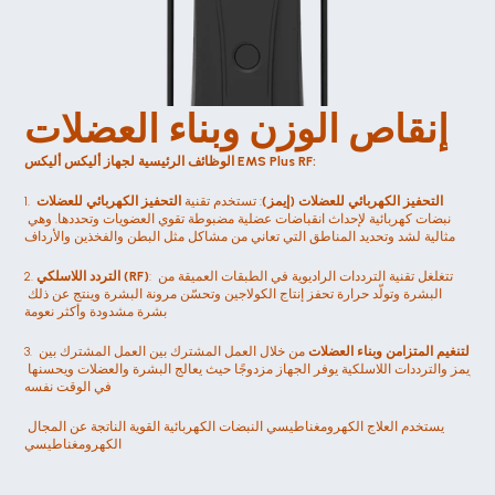
إنقاص الوزن وبناء العضلات
الوظائف الرئيسية لجهاز أليكس أليكس EMS Plus RF:
التحفيز الكهربائي للعضلات (إيمز)
: تستخدم تقنية 
التحفيز الكهربائي للعضلات
1. 
نبضات كهربائية لإحداث انقباضات عضلية مضبوطة تقوي العضويات وتحددها. وهي 
مثالية لشد وتحديد المناطق التي تعاني من مشاكل مثل البطن والفخذين والأرداف
: تتغلغل تقنية الترددات الراديوية في الطبقات العميقة من 
التردد اللاسلكي (RF)
2. 
البشرة وتولّد حرارة تحفز إنتاج الكولاجين وتحسّن مرونة البشرة وينتج عن ذلك 
بشرة مشدودة وأكثر نعومة
التنغيم المتزامن وبناء العضلات
 من خلال العمل المشترك بين العمل المشترك بين 
3. 
إيمز والترددات اللاسلكية يوفر الجهاز مزدوجًا حيث يعالج البشرة والعضلات ويحسنها 
في الوقت نفسه
يستخدم العلاج الكهرومغناطيسي النبضات الكهربائية القوية الناتجة عن المجال 
الكهرومغناطيسي