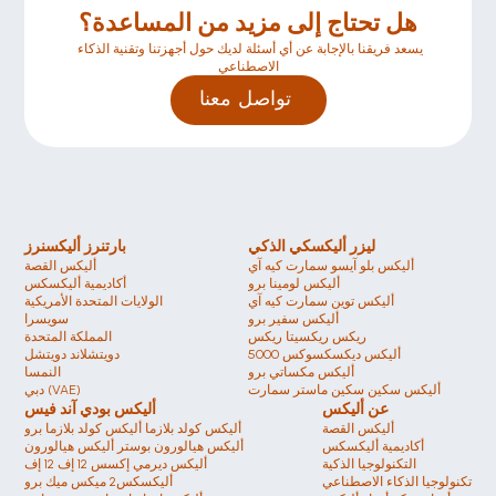
هل تحتاج إلى مزيد من المساعدة؟
يسعد فريقنا بالإجابة عن أي أسئلة لديك حول أجهزتنا وتقنية الذكاء 
الاصطناعي
تواصل معنا 
ليزر أليكسكي الذكي
بارتنرز أليكسنرز
أليكس بلو آيسو سمارت كيه آي
أليكس القصة
أليكس لومينا برو
أكاديمية أليكسكس
أليكس توين سمارت كيه آي
الولايات المتحدة الأمريكية 
أليكس سفير برو 
سويسرا 
ريكس ريكسيتا ريكس
المملكة المتحدة
أليكس ديكسكسوكس 5000
دويتشلاند دويتشل 
أليكس مكساتي برو
النمسا
أليكس سكين سكين ماستر سمارت
دبي (VAE)
عن أليكس
أليكس بودي آند فيس
أليكس القصة
أليكس كولد بلازما أليكس كولد بلازما برو
أكاديمية أليكسكس
أليكس هيالورون بوستر أليكس هيالورون
التكنولوجيا الذكية
أليكس ديرمي إكسس 12 إف 12 إف
تكنولوجيا الذكاء الاصطناعي
أليكسكس2 ميكس ميك برو