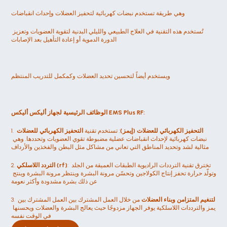
وهي طريقة تستخدم نبضات كهربائية لتحفيز العضلات وإحداث انقباضات
تُستخدم هذه التقنية في العلاج الطبيعي والليلي البدنية لتقوية العضويات وتعزيز 
الدورة الدموية أو إعادة التأهيل بعد الإصابات
ويستخدم أيضاً لتحسين تحديد العضلات وكمكمل للتدريب المنتظم
الوظائف الرئيسية لجهاز أليكس أليكس EMS Plus RF:
التحفيز الكهربائي للعضلات (إيمز)
: تستخدم تقنية 
التحفيز الكهربائي للعضلات
1. 
نبضات كهربائية لإحداث انقباضات عضلية مضبوطة تقوي العضويات وتحددها. وهي 
مثالية لشد وتحديد المناطق التي تعاني من مشاكل مثل البطن والفخذين والأرداف
: تخترق تقنية الترددات الراديوية الطبقات العميقة من الجلد 
التردد اللاسلكي (rf)
2. 
وتولّد حرارة تحفز إنتاج الكولاجين وتحسّن مرونة البشرة وينتظر مرونة البشرة وينتج 
عن ذلك بشرة مشدودة وأكثر نعومة
التنغيم المتزامن وبناء العضلات
 من خلال العمل المشترك بين العمل المشترك بين 
3. 
إيمز والترددات اللاسلكية يوفر الجهاز مزدوجًا حيث يعالج البشرة والعضلات ويحسنها 
في الوقت نفسه