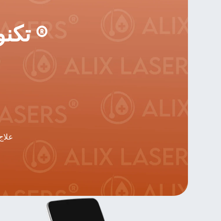
تكنولوجيا أليكس ليزر أليكس ®
علاج الإندوسفير مناسب لكل من علاجات الجسم والوجه ويوفر علاجاً آمناً 