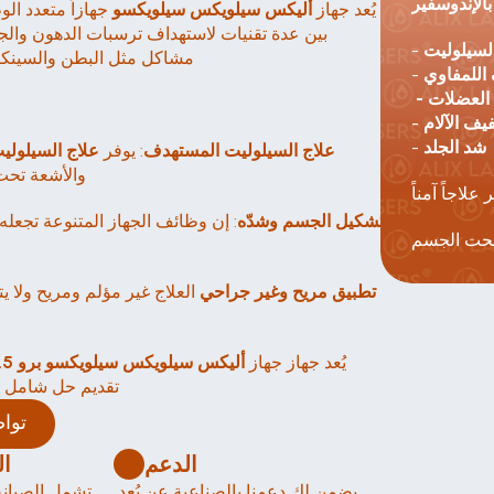
 بالإندوسفير
يُعد جهاز 
أليكس سيلويكس سيلويكسو 
لسيلوليت
- 
مشاكل مثل البطن والسينكين
اللمفاوي
- 
العضلات
- 
شد الجلد
- 
علاج السيلوليت المستهدف
: يوفر 
علاج السيلول
والأشعة تحت 
تشكيل الجسم وشدّه
نحت الجسم
تطبيق مريح وغير جراحي
يُعد جهاز جهاز 
أليكس سيلويكس سيلويكسو برو 2.5
تقديم حل شامل و
توا
الدعم
الصيانة الصيانة 
يضمن لك دعمنا بالصناعية عن بُعد 