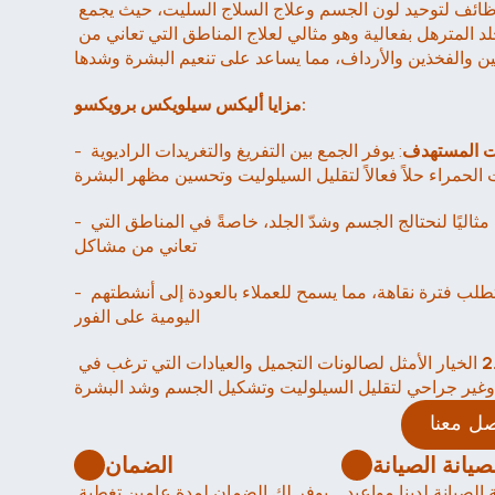
جهازاً متعدد الوظائف لتوحيد لون الجسم وعلاج السلاج السليت، حيث يجمع 
بين عدة تقنيات لاستهداف ترسبات الدهون والجلد المترهل بفعالية وهو مثالي لعلاج المناطق التي تعاني من 
 والفخذين والأرداف، مما يساعد على تنعيم البشرة وشدها
مزايا أليكس سيلويكس برويكسو:
يت المستهدف
: يوفر الجمع بين التفريغ والتغريدات الراديوية 
- 
الحمراء حلاً فعالاً لتقليل السيلوليت وتحسين مظهر البشرة
: إن وظائف الجهاز المتنوعة تجعله مثاليًا لنحتالج الجسم وشدّ الجلد، خاصةً في المناطق التي 
- 
تعاني من مشاكل
 العلاج غير مؤلم ومريح ولا يتطلب فترة نقاهة، مما يسمح للعملاء بالعودة إلى أنشطتهم 
- 
اليومية على الفور
 الخيار الأمثل لصالونات التجميل والعيادات التي ترغب في 
غير جراحي لتقليل السيلوليت وتشكيل الجسم وشد البشرة
صل معنا
الضمان
تشمل الصيانة الصيانة لدينا مواعيد 
يوفر لك الضمان لمدة عامين تغطية 