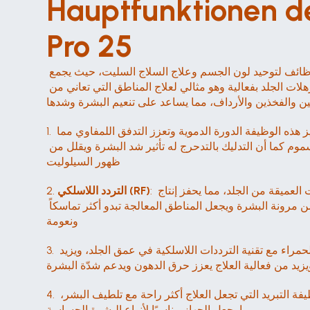
Hauptfunktionen de
Pro 25
جهازاً متعدد الوظائف لتوحيد لون الجسم وعلاج السلاج السليت، حيث يجمع 
بين عدة تقنيات لمكافحة ترسبات الدهون العنيدة وترهلات الجلد بفعالية وهو مثالي لعلاج المناطق التي تعاني من 
 والفخذين والأرداف، مما يساعد على تنعيم البشرة وشدها
: تحفيز هذه الوظيفة الدورة الدموية وتعزز التدفق اللمفاوي مما 
1. 
يساعد على تقليل احتباس السوائل والتخلص من السموم كما أن التدليك بالتدحرج له تأثير شد البشرة ويقلل من 
ظهور السيلوليت
: تولد تقنية الترددات الراديوية حرارة في الطبقات العميقة من الجلد، مما يحفز إنتاج 
التردد اللاسلكي (RF)
2. 
الكولاجين ويساعد على شد البشرة وشدها. وهذا يحسّن مرونة البشرة ويجعل المناطق المعالجة تبدو أكثر تماسكاً 
ونعومة
: يتغلغل ضوء الأشعة تحت الحمراء مع تقنية الترددات اللاسلكية في عمق الجلد، ويزيد 
3. 
ويزيد من فعالية العلاج يعزز حرق الدهون ويدعم شدّة البشرة
: يتم تجهيز جهاز سيلويكس برو 2.5 بوظيفة التبريد التي تجعل العلاج أكثر راحة مع تلطيف البشر، 
4. 
مما يجعل الجهاز مناسبًا لأنواع البشرة الحساسة.