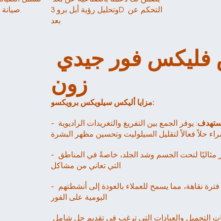
وتحليل رؤية أبل برو 3D التحكم عن 
صيانة سنوية للسلامة والأداء.
بعد 
أليكس فليكس فليكس فليكس فور جيدي 
زون
مزايا أليكس سيلويكس برويكسو:
مستهدف
: يوفر الجمع بين التفريغ والتغريدات الراديوية 
- 
اء حلاً فعالاً لتقليل السيلوليت وتحسين مظهر البشرة
 بفضل وظائفه المتنوعة يُعد الجهاز مثاليًا لنحت الجسم وشد الجلد، خاصةً في المناطق 
- 
التي تعاني من مشاكل
 العلاج غير مؤلم ومريح ولا يتطلب فترة نقاهة، مما يسمح للعملاء بالعودة إلى أنشطتهم 
- 
اليومية على الفور
الخيار الأمثل لصالونات التجميل والعيادات التي ترغب في تقديم حل شامل 