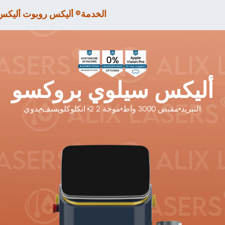
الخدمة
أليكس روبوت أليكس ®
أليكس سيلوي بروكسو
التبريد
مقبض 3000 واط
2 موجة 2
انكلوكلويسف 
يدوي