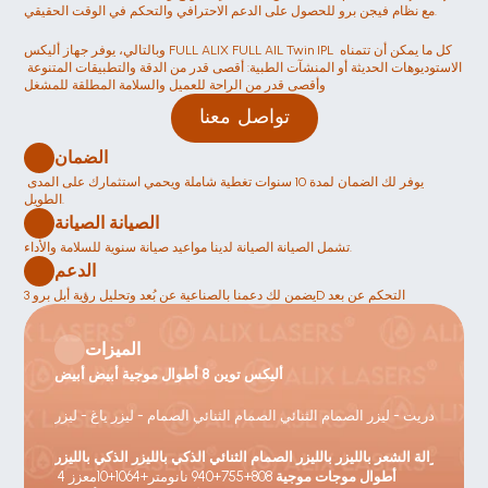
مع نظام فيجن برو للحصول على الدعم الاحترافي والتحكم في الوقت الحقيقي.
وبالتالي، يوفر جهاز أليكس FULL ALIX FULL AIL Twin IPL كل ما يمكن أن تتمناه 
الاستوديوهات الحديثة أو المنشآت الطبية: أقصى قدر من الدقة والتطبيقات المتنوعة 
وأقصى قدر من الراحة للعميل والسلامة المطلقة للمشغل
تواصل معنا
الضمان
يوفر لك الضمان لمدة 10 سنوات تغطية شاملة ويحمي استثمارك على المدى 
الطويل.
الصيانة الصيانة 
تشمل الصيانة الصيانة لدينا مواعيد صيانة سنوية للسلامة والأداء.
الدعم
يضمن لك دعمنا بالصناعية عن بُعد وتحليل رؤية أبل برو 3D التحكم عن بعد 
الميزات
أليكس توين 8 أطوال موجية أبيض أبيض
إزالة الشعر بالليزر بالليزر الصمام الثنائي الذكي بالليزر الذكي بالليزر
أطوال موجات موجية
 808+755+940 نانومتر+1064+10معزز
 4 