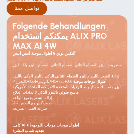
تواصل معنا
Folgende Behandlungen 
يمكنكم استخدام ALIX PRO 
MAX AI 4W
أليكس توين 8 أطوال موجية أبيض أبيض
إزالة الشعر بالليزر بالليزر الصمام الثنائي الذكي بالليزر الذكي بالليزر
أطوال موجات موجية
 808+755+940 نانومتر+1064+10معزز
 4 
ليزر
 متماسك ممتاز 
واط الولايات المتحدة
 الأمريكية 
المتحدة الأمريكية
ماسح ضوئي بالليزر الذكي
 لإعدادات العلاج
إزالة الشعر بجميع أنواعه
 4 4 تجميد
كبير 
مع أليكس
سرعة العمل السريعة
كامل AI 4 أطوال موجات موجات (للوجهه)
تجديد شباب البشرة