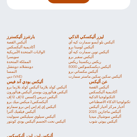
ليزر أليكسكي الذكي
بارتنرز أليكسنرز
أليكس بلو آيسو سمارت كيه آي
أليكس القصة
أليكس لومينا برو
أكاديمية أليكسكس
أليكس توين سمارت كيه آي
الولايات المتحدة الأمريكية 
أليكس سفير برو 
سويسرا 
ريكس ريكسيتا ريكس
المملكة المتحدة
أليكس ديكسكسوكس 5000
دويتشلاند دويتشل 
أليكس مكساتي برو
النمسا
أليكس سكين سكين ماستر سمارت
دبي (VAE)
عن أليكس
أليكس بودي آند فيس
أليكس القصة
أليكس كولد بلازما أليكس كولد بلازما برو
أكاديمية أليكسكس
أليكس هيالورون بوستر أليكس هيالورون
التكنولوجيا الذكية
أليكس ديرمي إكسس 12 إف 12 إف
تكنولوجيا الذكاء الاصطناعي
أليكسكس2 ميكس ميك برو
أخبار مركز أخبار أليكس
أليكس إي إم إس إس برو سمارتو
أليكس ماجازين 2025
أليكس فيلفيك ألترا
أليكس سوشيال ميديا
أليكس سيلوي سيليكس سيوليت
أليكس بيوتي شوب
أليكس نحت الجسم أليكس بودي كونتور 
أليكس ليزر ليزر أليكسكس