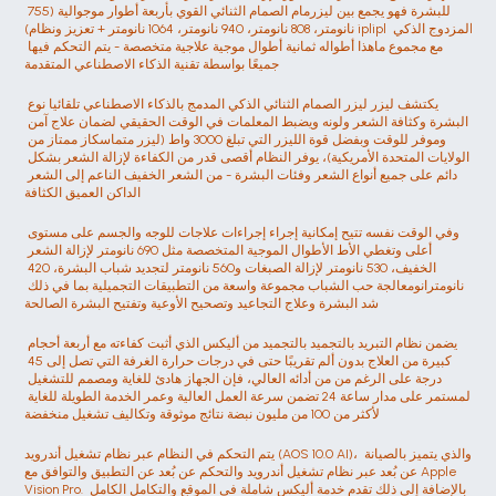
للبشرة فهو يجمع بين ليزرمام الصمام الثنائي القوي بأربعة أطوار موجوالية (755 
نانومتر، 808 نانومتر، 940 نانومتر، 1064 نانومتر + تعزيز ونظام) iplipl المزدوج الذكي 
مع مجموع ماهذا أطواله ثمانية أطوال موجية علاجية متخصصة - يتم التحكم فيها 
جميعًا بواسطة تقنية الذكاء الاصطناعي المتقدمة
يكتشف ليزر ليزر الصمام الثنائي الذكي المدمج بالذكاء الاصطناعي تلقائيا نوع 
البشرة وكثافة الشعر ولونه ويضبط المعلمات في الوقت الحقيقي لضمان علاج آمن 
وموفر للوقت وبفضل قوة الليزر التي تبلغ 3000 واط (ليزر متماسكاز ممتاز من 
الولايات المتحدة الأمريكية)، يوفر النظام أقصى قدر من الكفاءة لإزالة الشعر بشكل 
دائم على جميع أنواع الشعر وفئات البشرة - من الشعر الخفيف الناعم إلى الشعر 
الداكن العميق الكثافة
وفي الوقت نفسه تتيح إمكانية إجراء إجراءات علاجات للوجه والجسم على مستوى 
أعلى وتغطي الأط الأطوال الموجية المتخصصة مثل 690 نانومتر لإزالة الشعر 
الخفيف، 530 نانومتر لإزالة الصبغات و560 نانومتر لتجديد شباب البشرة، 420 
نانومترانومعالجة حب الشباب مجموعة واسعة من التطبيقات التجميلية بما في ذلك 
شد البشرة وعلاج التجاعيد وتصحيح الأوعية وتفتيح البشرة الصالحة
يضمن نظام التبريد بالتجميد بالتجميد من أليكس الذي أثبت كفاءته مع أربعة أحجام 
كبيرة من العلاج بدون ألم تقريبًا حتى في درجات حرارة الغرفة التي تصل إلى 45 
درجة على الرغم من من أدائه العالي، فإن الجهاز هادئ للغاية ومصمم للتشغيل 
المستمر على مدار ساعة 24 تضمن سرعة العمل العالية وعمر الخدمة الطويلة للغاية 
لأكثر من 100 من مليون نبضة نتائج موثوقة وتكاليف تشغيل منخفضة
يتم التحكم في النظام عبر نظام تشغيل أندرويد (AOS 10.0 AI)، والذي يتميز بالصيانة 
عن بُعد عبر نظام تشغيل أندرويد والتحكم عن بُعد عن التطبيق والتوافق مع Apple 
Vision Pro. بالإضافة إلى ذلك تقدم خدمة أليكس شاملة في الموقع والتكامل الكامل 