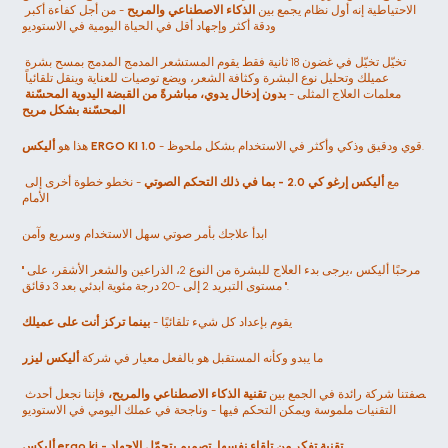
الاحتياطية إنه أول نظام يجمع بين 
الذكاء الاصطناعي والمريح
 - من أجل كفاءة أكبر 
ودقة أكثر وإجهاد أقل في الحياة اليومية في الاستوديو
تخيّل تخيّل في غضون 18 ثانية فقط يقوم المستشعر المدمج المدمج بمسح بشرة 
عميلك وتحليل نوع البشرة وكثافة الشعر، ويضع توصيات للعناية وينقل تلقائياً 
معلمات العلاج المثلى - 
بدون إدخال يدوي، مباشرةً من القبضة اليدوية المحسّنة 
المحسّنة بشكل مريح
 - قوي ودقيق وذكي وأكثر في الاستخدام بشكل ملحوظ.
أليكس ERGO KI 1.0
هذا هو 
مع 
أليكس إرغو كي 2.0 - بما في ذلك التحكم الصوتي
 - نخطو خطوة أخرى إلى 
الأمام
ابدأ علاجك بأمر صوتي سهل الاستخدام وسريع وآمن
"مرحبًا أليكس ،يرجى بدء العلاج للبشرة من النوع 2، الذراعين والشعر الأشقر، على 
مستوى التبريد 2 إلى -20 درجة مئوية ابدئي بعد 3 دقائق ".
يقوم بإعداد كل شيء تلقائيًا - 
بينما تركز أنت على عميلك
ما يبدو وكأنه المستقبل هو بالفعل معيار في شركة 
أليكس ليزر
بصفتنا شركة رائدة في الجمع بين 
تقنية الذكاء الاصطناعي والمريح،
 فإننا نجعل أحدث 
التقنيات ملموسة ويمكن التحكم فيها - وناجحة في عملك اليومي في الاستوديو
أليكس ergo ki - تقنية تفكر من تلقاء نفسها. تصميم يتحمّل الإجهاد