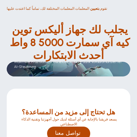
تقوم 
بتعيين
 المعلمات المعلمات المختلفة لك، تماماً كما اعتدت عليها
يجلب لك جهاز أليكس توين 
كيه آي سمارت 5000 8 واط 
أحدث الابتكارات
البيهاناندلونج الأوتوماتيكي
Maximale Präzision und mühelose Abläufe dank vollautomatisierter 
AI-Steuerung.
هل تحتاج إلى مزيد من المساعدة؟
يسعد فريقنا بالإجابة عن أي أسئلة لديك حول أجهزتنا وتقنية الذكاء 
الاصطناعي
تواصل معنا 