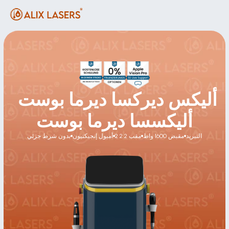
أليكس ديركسا ديرما بوست 
أليكسسا ديرما بوست
التبريد
مقبض 1600 واط
2 مقب 2 2
أمبول إنجيكتيون
بدون شرط جزئي