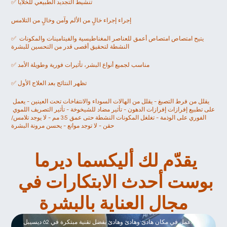
✅ تنشيط التجديد الطبيعي للخلايا
إجراء إجراء خالٍ من الألم وآمن وخالٍ من التلامس
✅ يتيح امتصاص امتصاص أعمق للعناصر المغناطيسية والفيتامينات والمكونات 
النشطة لتحقيق أقصى قدر من التحسين للبشرة
✅ مناسب لجميع أنواع البشر، تأثيرات فورية وطويلة الأمد
✅ تظهر النتائج بعد العلاج الأول
يقلل من فرط التصبغ - يقلل من الهالات السوداء والانتفاخات تحت العينين - يعمل 
على تطبيع إفرازات إفرازات الدهون - تأثير مضاد للشيخوخة - تأثير التصريف اللموي 
الفوري على الوذمة - تغلغل المكونات النشطة حتى عمق 3.5 مم - لا يوجد تلامس/
حقن - لا توجد موانع - يحسن مرونة البشرة
يقدّم لك أليكسما ديرما 
بوست أحدث الابتكارات في 
مجال العناية بالبشرة
Leise wie nie zuvor
اعمل في مكان هادئ وهادئ وهادئ بفضل تقنية مبتكرة في 62 ديسيبل