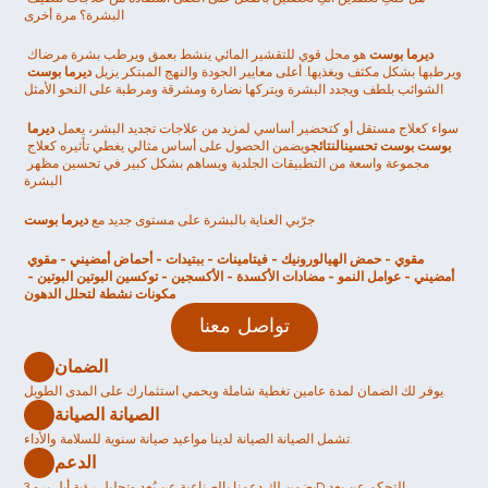
البشرة؟ مرة أخرى
ديرما بوست
 هو محل قوي للتقشير المائي ينشط بعمق ويرطب بشرة مرضاك 
ويرطبها بشكل مكثف ويغذيها. أعلى معايير الجودة والنهج المبتكر يزيل 
ديرما بوست
الشوائب بلطف ويجدد البشرة ويتركها نضارة ومشرقة ومرطبة على النحو الأمثل
سواء كعلاج مستقل أو كتحضير أساسي لمزيد من علاجات تجديد البشر، يعمل 
ديرما 
بوست بوست
تحسينالنتائج
ويضمن الحصول على أساس مثالي يغطي تأثيره كعلاج 
مجموعة واسعة من التطبيقات الجلدية ويساهم بشكل كبير في تحسين مظهر 
البشرة
جرّبي العناية بالبشرة على مستوى جديد مع 
ديرما بوست
مقوي - حمض الهيالورونيك - فيتامينات - ببتيدات - أحماض أمضيني - مقوي 
أمضيني - عوامل النمو - مضادات الأكسدة - الأكسجين - توكسين البوتين البوتين - 
مكونات نشطة لتحلل الدهون
تواصل معنا
الضمان
يوفر لك الضمان لمدة عامين تغطية شاملة ويحمي استثمارك على المدى الطويل.
الصيانة الصيانة 
تشمل الصيانة الصيانة لدينا مواعيد صيانة سنوية للسلامة والأداء.
الدعم
يضمن لك دعمنا بالصناعية عن بُعد وتحليل رؤية أبل برو 3D التحكم عن بعد 