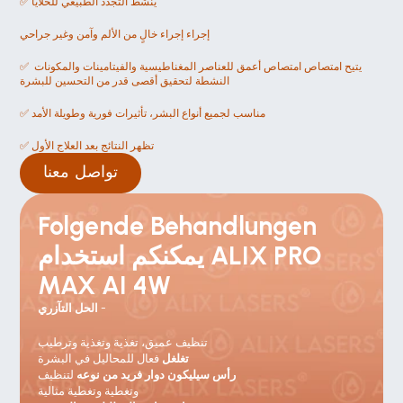
✅ ينشط التجدد الطبيعي للخلايا
إجراء إجراء خالٍ من الألم وآمن وغير جراحي
✅ يتيح امتصاص امتصاص أعمق للعناصر المغناطيسية والفيتامينات والمكونات 
النشطة لتحقيق أقصى قدر من التحسين للبشرة
✅ مناسب لجميع أنواع البشر، تأثيرات فورية وطويلة الأمد
✅ تظهر النتائج بعد العلاج الأول
تواصل معنا
Folgende Behandlungen 
يمكنكم استخدام ALIX PRO 
MAX AI 4W
 -
الحل التآزري
تنظيف عميق، تغذية وتغذية وترطيب
تغلغل 
فعال للمحاليل في البشرة
رأس سيليكون دوار فريد من نوعه
 لتنظيف
وتغطية وتغطية مثالية