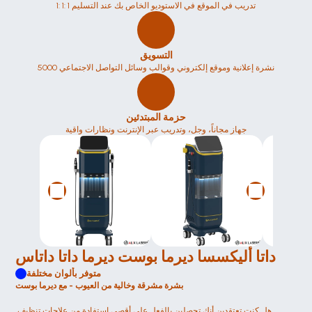
1: 1: 1 تدريب في الموقع في الاستوديو الخاص بك عند التسليم
التسويق
5000 نشرة إعلانية وموقع إلكتروني وقوالب وسائل التواصل الاجتماعي
حزمة المبتدئين
جهاز مجاناً، وجل، وتدريب عبر الإنترنت ونظارات واقية
داتا أليكسسا ديرما بوست ديرما داتا داتاس
متوفر بألوان مختلفة
بشرة مشرقة وخالية من العيوب - مع ديرما بوست
هل كنتِ تعتقدين أنكِ تحصلين بالفعل على أقصى استفادة من علاجات تنظيف 