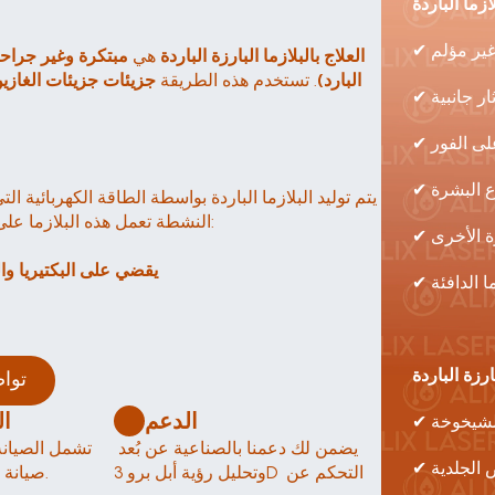
ازما الباردة
غير مؤلم
العلاج بالبلازما البارزة الباردة
 هي 
مبتكرة وغير جراحي
البارد)
. تستخدم هذه الطريقة 
جزيئات جزيئات الغازين
ثار جانبية
على الفور
ع البشرة
النشطة تعمل هذه البلازما على سطح الجلد وتتفاعل مع خلايا الجلد لتحقيق التأثيرات التالية:
ة الأخرى
يقضي على البكتيريا و
ا الدافئة
رزة الباردة
توا
الدعم
الصيانة الصيانة 
الشيخوخة
يضمن لك دعمنا بالصناعية عن بُعد 
ض الجلدية
وتحليل رؤية أبل برو 3D التحكم عن 
صيانة سنوية للسلامة والأداء.