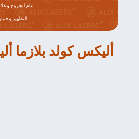
✔ تئام الجروح وعلا
✔ التطهير وحما
أليكس كولد بلازما ألي