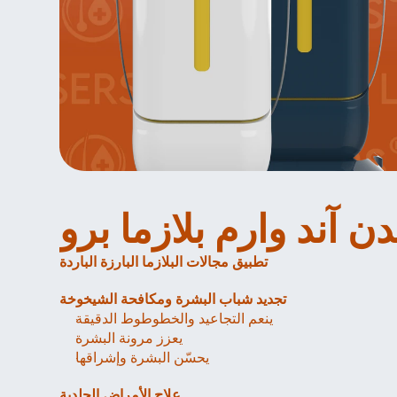
 آند وارم بلازما برو
تطبيق مجالات البلازما البارزة الباردة
تجديد شباب البشرة ومكافحة الشيخوخة
ينعم التجاعيد والخطوطوط الدقيقة
يعزز مرونة البشرة
يحسّن البشرة وإشراقها
علاج الأمراض الجلدية