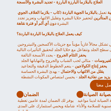
العلاج بالبلازما البارزة البارزة - تجديد البشرة والأنسجة
ة
 تعمل 
بالبلازما الجوية الباردة (كاب - بلازما الغلاف الجوي 
 المتأثرين
 لتحفيز خلايا البشرة وتقليل الالتهاب وتعزيز تجدد 
البشرة 
دون أي ألم أو فترة نقاهة
كيف يعمل العلاج بالبلازما الباردة الباردة؟
يتم توليد البلازما الباردة بواسطة الطاقة الكهربائية التي تشكل مجالاً غازياً مؤيناً مع جزيئات الأكسجين والنيتروجين 
يحفز التئام الجروح
 - يجدد الأنسجة التالفة
الفيروسات
 - مثالي لحب الشباب والجروح والتهاباتها الجلد
يحفز إنتاج الكولاجين
 - ينعم الخطوط الدقيقة والتجاعيد
يقلل من الالتهاب والاحتمال
 - يهدئ البشرة الحساسة
يزيد من نفاذية الجلد
 - يحسن امتصاص المكونات النشطة
صل معنا
الضمان
تشمل الصيانة الصيانة لدينا مواعيد 
يوفر لك الضمان لمدة عامين تغطية 
شاملة ويحمي استثمارك على المدى 