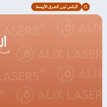
أليكس ليزر الشرق الأوسط
أل
التبريد