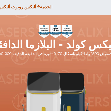
الخدمة
أليكس روبوت أليكس ®
يكس كولد - البلازما الدافئ
مقبض 1600 واط
10-70 كيلو باسكال
60-300 دورة في الدقيقة الدقيقة