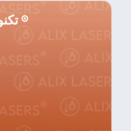
تكنولوجيا أليكس ليزر أليكس ®