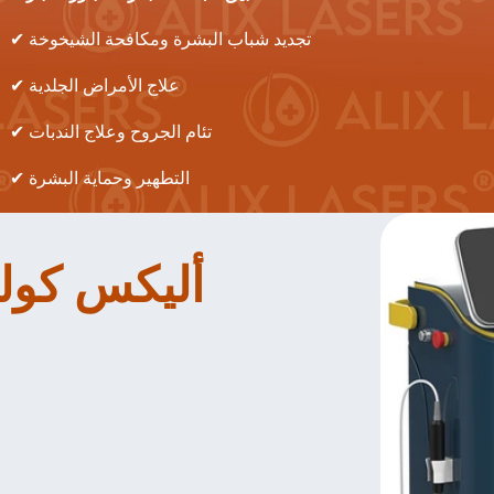
✔ تجديد شباب البشرة ومكافحة الشيخوخة
✔ علاج الأمراض الجلدية
✔ تئام الجروح وعلاج الندبات
✔ التطهير وحماية البشرة
أليكس كولدن