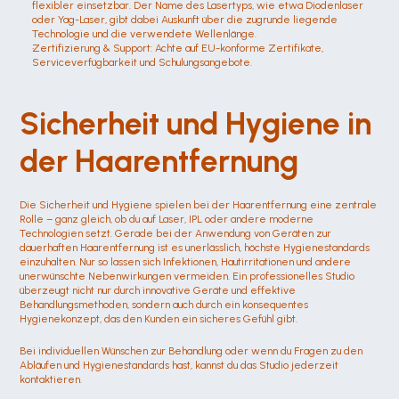
flexibler einsetzbar. Der Name des Lasertyps, wie etwa Diodenlaser 
oder Yag-Laser, gibt dabei Auskunft über die zugrunde liegende 
Technologie und die verwendete Wellenlänge.
Zertifizierung & Support: Achte auf EU-konforme Zertifikate, 
Serviceverfügbarkeit und Schulungsangebote.
Sicherheit und Hygiene in 
der Haarentfernung
Die Sicherheit und Hygiene spielen bei der Haarentfernung eine zentrale 
Rolle – ganz gleich, ob du auf Laser, IPL oder andere moderne 
Technologien setzt. Gerade bei der Anwendung von Geräten zur 
dauerhaften Haarentfernung ist es unerlässlich, höchste Hygienestandards 
einzuhalten. Nur so lassen sich Infektionen, Hautirritationen und andere 
unerwünschte Nebenwirkungen vermeiden. Ein professionelles Studio 
überzeugt nicht nur durch innovative Geräte und effektive 
Behandlungsmethoden, sondern auch durch ein konsequentes 
Hygienekonzept, das den Kunden ein sicheres Gefühl gibt.
Bei individuellen Wünschen zur Behandlung oder wenn du Fragen zu den 
Abläufen und Hygienestandards hast, kannst du das Studio jederzeit 
kontaktieren.