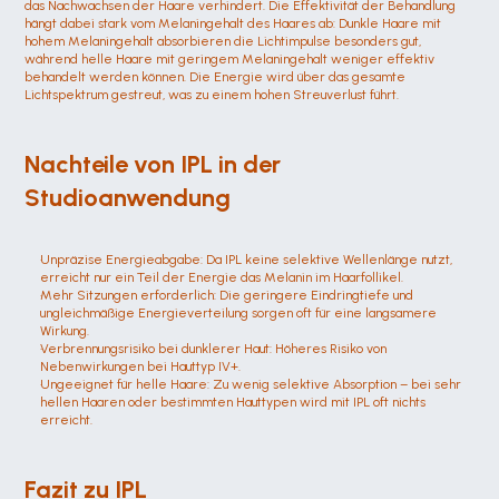
das Nachwachsen der Haare verhindert. Die Effektivität der Behandlung 
hängt dabei stark vom Melaningehalt des Haares ab: Dunkle Haare mit 
hohem Melaningehalt absorbieren die Lichtimpulse besonders gut, 
während helle Haare mit geringem Melaningehalt weniger effektiv 
behandelt werden können. Die Energie wird über das gesamte 
Lichtspektrum gestreut, was zu einem hohen Streuverlust führt.
Nachteile von IPL in der 
Studioanwendung
Unpräzise Energieabgabe: Da IPL keine selektive Wellenlänge nutzt, 
erreicht nur ein Teil der Energie das Melanin im Haarfollikel.
Mehr Sitzungen erforderlich: Die geringere Eindringtiefe und 
ungleichmäßige Energieverteilung sorgen oft für eine langsamere 
Wirkung.
Verbrennungsrisiko bei dunklerer Haut: Höheres Risiko von 
Nebenwirkungen bei Hauttyp IV+.
Ungeeignet für helle Haare: Zu wenig selektive Absorption – bei sehr 
hellen Haaren oder bestimmten Hauttypen wird mit IPL oft nichts 
erreicht.
Fazit zu IPL