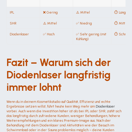
IPL
❌ Gering
⚠️ Mittel
⏱️ Langsa
SHR
⚠️ Mittel
✅ Niedrig
⏱️ Mittel
Diodenlaser
✅ Hoch
✅ Sehr gering (mit 
⏱️ Schnell
Kühlung)
Fazit – Warum sich der 
Diodenlaser langfristig 
immer lohnt
Wenn du in deinem Kosmetikstudio auf Qualität, Effizienz und echte 
Ergebnisse setzen willst, führt heute kein Weg mehr am 
Diodenlaser
vorbei. Auch wenn die Investition höher ist als bei IPL oder SHR, zahlt sich 
das langfristig durch zufriedene Kunden, weniger Behandlungen, höhere 
Weiterempfehlungen und ein klares Premium-Image aus. Nach der 
Behandlung mit dem Diodenlaser sind Aktivitäten wie der Besuch im 
Schwimmbad oder in der Sauna problemlos möglich – deine Kunden 