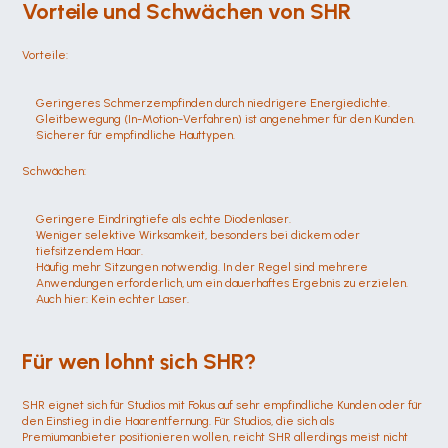
Vorteile und Schwächen von SHR
Vorteile:
Geringeres Schmerzempfinden durch niedrigere Energiedichte.
Gleitbewegung (In-Motion-Verfahren) ist angenehmer für den Kunden.
Sicherer für empfindliche Hauttypen.
Schwächen:
Geringere Eindringtiefe als echte Diodenlaser.
Weniger selektive Wirksamkeit, besonders bei dickem oder 
tiefsitzendem Haar.
Häufig mehr Sitzungen notwendig. In der Regel sind mehrere 
Anwendungen erforderlich, um ein dauerhaftes Ergebnis zu erzielen.
Auch hier: Kein echter Laser.
Für wen lohnt sich SHR?
SHR eignet sich für Studios mit Fokus auf sehr empfindliche Kunden oder für 
den Einstieg in die Haarentfernung. Für Studios, die sich als 
Premiumanbieter positionieren wollen, reicht SHR allerdings meist nicht 