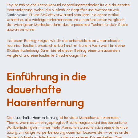
Es gibt zahlreiche Techniken und Behandlungsmethoden für die dauerhafte 
Haarentfernung, wobei die Vielzahl an Begriffen und Methoden wie 
Diodenlaser
, IPL und SHR oft verwirrend sein kann. In diesem Artikel 
erhältst du alle wichtigen Informationen und einen fundierten Vergleich 
der wichtigsten Methoden, damit du die passende Technik für dein Studio 
auswählen kannst.
In diesem Beitrag zeigen wir dir die entscheidenden Unterschiede – 
technisch fundiert, praxisnah erklärt und mit klarem Mehrwert für deine 
Studioentscheidung. Damit bietet dieser Beitrag einen umfassenden 
Vergleich und eine fundierte Entscheidungshilfe.
Einführung in die 
dauerhafte 
Haarentfernung
Die 
dauerhafte Haarentfernung 
ist für viele Menschen ein zentrales 
Thema, wenn es um ein gepflegtes Erscheinungsbild und das persönliche 
Wohlbefinden geht. Immer mehr Menschen wünschen sich eine effektive 
Lösung, um lästige Körperbehaarung dauerhaft loszuwerden – sei es an den 
Beinen, Achseln, im Intimbereich oder an anderen Körperstellen. Dank 