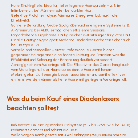
Hohe Eindringtiefe: Ideal für tieferliegende Haarwurzeln – z. B. im 
Intimbereich, bei Männern oder bei dunkler Haut.
Selektive Photothermolyse: Minimaler Energieverlust, maximale 
Effektivität.
Schnelle Behandlung: Große Spotgrößen und intelligente Systeme (z. B. 
AI-Steuerung bei ALIX) ermöglichen effiziente Sessions.
Langanhaltende Ergebnisse: Häufig reichen 6–8 Sitzungen für glatte Haut.
Für alle Hauttypen geeignet: Moderne Diodenlaser arbeiten sicher auch 
bei Hauttyp V–VI.
Vorteile professioneller Geräte: Professionelle Geräte bieten 
gegenüber Heimgeräten eine höhere Leistung und Präzision, was die 
Effektivität und Schonung der Behandlung deutlich verbessert.
Abhängigkeit vom Melaningehalt: Die Effektivität des Geräts hängt auch 
vom Melaningehalt der Haare ab, da dunkle Haare mit hohem 
Melaningehalt Lichtenergie besser absorbieren und somit effektiver 
entfernt werden können als helle Haare mit geringem Melaningehalt.
Was du beim Kauf eines Diodenlasers 
beachten solltest
Kühlsystem: Ein leistungsstarkes Kühlsystem (z. B. bis –26 °C wie bei ALIX) 
reduziert Schmerz und schützt die Haut.
Wellenlängen: Kombigeräte mit 3 Wellenlängen (755/808/1064 nm) sind 