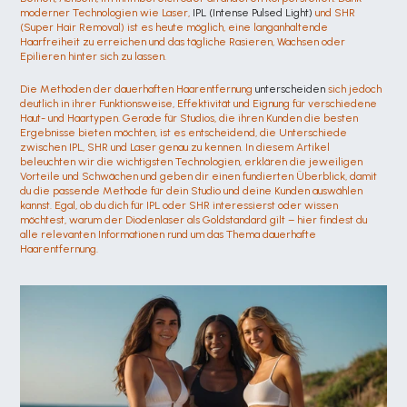
moderner Technologien wie Laser, 
IPL (Intense Pulsed Light)
 und SHR 
(Super Hair Removal) ist es heute möglich, eine langanhaltende 
Haarfreiheit zu erreichen und das tägliche Rasieren, Wachsen oder 
Epilieren hinter sich zu lassen.
Die Methoden der dauerhaften Haarentfernung 
unterscheiden
 sich jedoch 
deutlich in ihrer Funktionsweise, Effektivität und Eignung für verschiedene 
Haut- und Haartypen. Gerade für Studios, die ihren Kunden die besten 
Ergebnisse bieten möchten, ist es entscheidend, die Unterschiede 
zwischen IPL, SHR und Laser genau zu kennen. In diesem Artikel 
beleuchten wir die wichtigsten Technologien, erklären die jeweiligen 
Vorteile und Schwächen und geben dir einen fundierten Überblick, damit 
du die passende Methode für dein Studio und deine Kunden auswählen 
kannst. Egal, ob du dich für IPL oder SHR interessierst oder wissen 
möchtest, warum der Diodenlaser als Goldstandard gilt – hier findest du 
alle relevanten Informationen rund um das Thema dauerhafte 
Haarentfernung.