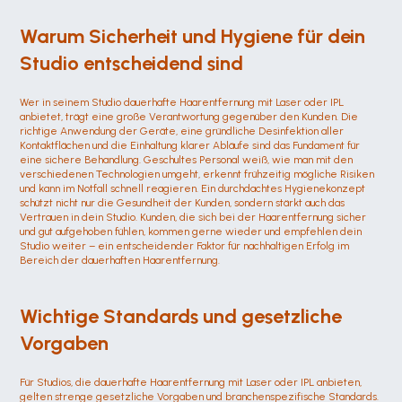
Warum Sicherheit und Hygiene für dein 
Studio entscheidend sind
Wer in seinem Studio dauerhafte Haarentfernung mit Laser oder IPL 
anbietet, trägt eine große Verantwortung gegenüber den Kunden. Die 
richtige Anwendung der Geräte, eine gründliche Desinfektion aller 
Kontaktflächen und die Einhaltung klarer Abläufe sind das Fundament für 
eine sichere Behandlung. Geschultes Personal weiß, wie man mit den 
verschiedenen Technologien umgeht, erkennt frühzeitig mögliche Risiken 
und kann im Notfall schnell reagieren. Ein durchdachtes Hygienekonzept 
schützt nicht nur die Gesundheit der Kunden, sondern stärkt auch das 
Vertrauen in dein Studio. Kunden, die sich bei der Haarentfernung sicher 
und gut aufgehoben fühlen, kommen gerne wieder und empfehlen dein 
Studio weiter – ein entscheidender Faktor für nachhaltigen Erfolg im 
Bereich der dauerhaften Haarentfernung.
Wichtige Standards und gesetzliche 
Vorgaben
Für Studios, die dauerhafte Haarentfernung mit Laser oder IPL anbieten, 
gelten strenge gesetzliche Vorgaben und branchenspezifische Standards. 