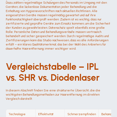
Dazu zählen regelmäßige Schulungen des Personals im Umgang mit den 
Geräten, die lückenlose Dokumentation jeder Behandlung und die 
Einhaltung von Hygienevorschriften nach aktuellen Richtlinien. Alle 
eingesetzten Geräte müssen regelmäßig gewartet und auf ihre 
Funktionstüchtigkeit überprüft werden. Zudem ist es wichtig, dass nur 
zertifizierte und geprüfte Geräte zum Einsatz kommen, um die Sicherheit 
der Kunden zu gewährleisten. Datenschutz spielt ebenfalls eine große 
Rolle: Persönliche Daten und Behandlungsverläufe müssen vertraulich 
behandelt und sicher gespeichert werden. Durch regelmäßige Audits und 
Zertifizierungen kann das Studio nachweisen, dass es alle Anforderungen 
erfüllt – ein klares Qualitätsmerkmal, das bei der Wahl des Anbieters für 
dauerhafte Haarentfernung immer wichtiger wird.
Vergleichstabelle – IPL 
vs. SHR vs. Diodenlaser
In diesem Abschnitt finden Sie eine strukturierte Übersicht, die die 
wichtigsten Behandlungsmethoden zur Haarentfernung im direkten 
Vergleich darstellt.
Technologie
Effektivität
Schmerzempfinden
Behandlun