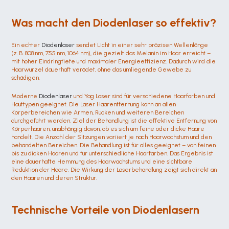
Was macht den Diodenlaser so effektiv?
Ein echter 
Diodenlaser
 sendet Licht in einer sehr präzisen Wellenlänge 
(z. B. 808 nm, 755 nm, 1064 nm), die gezielt das Melanin im Haar erreicht – 
mit hoher Eindringtiefe und maximaler Energieeffizienz. Dadurch wird die 
Haarwurzel dauerhaft verödet, ohne das umliegende Gewebe zu 
schädigen.
Moderne 
Diodenlaser
 und Yag Laser sind für verschiedene Haarfarben und 
Hauttypen geeignet. Die Laser Haarentfernung kann an allen 
Körperbereichen wie Armen, Rücken und weiteren Bereichen 
durchgeführt werden. Ziel der Behandlung ist die effektive Entfernung von 
Körperhaaren, unabhängig davon, ob es sich um feine oder dicke Haare 
handelt. Die Anzahl der Sitzungen variiert je nach Haarwachstum und den 
behandelten Bereichen. Die Behandlung ist für alles geeignet – von feinen 
bis zu dicken Haaren und für unterschiedliche Haarfarben. Das Ergebnis ist 
eine dauerhafte Hemmung des Haarwachstums und eine sichtbare 
Reduktion der Haare. Die Wirkung der Laserbehandlung zeigt sich direkt an 
den Haaren und deren Struktur.
Technische Vorteile von Diodenlasern