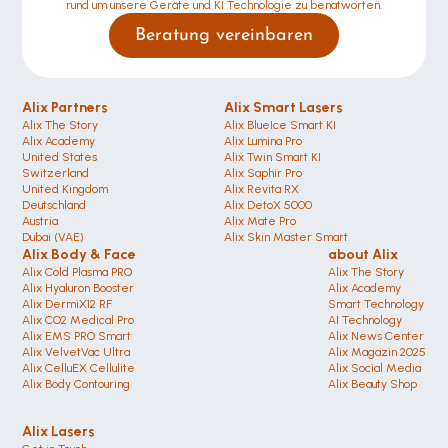
rund um unsere Geräte und KI Technologie zu benatworten.
Beratung vereinbaren
Alix Partners
Alix Smart Lasers
Alix The Story
Alix BlueIce Smart KI
Alix Academy
Alix Lumina Pro
United States 
Alix Twin Smart KI
Switzerland 
Alix Saphir Pro 
United Kingdom
Alix Revita RX
Deutschland 
Alix DetoX 5000
Austria
Alix Mate Pro
Dubai (VAE)
Alix Skin Master Smart
Alix Body & Face
about Alix
Alix Cold Plasma PRO
Alix The Story
Alix Hyaluron Booster
Alix Academy
Alix DermiX12 RF
Smart Technology
Alix CO2 Medical Pro
AI Technology
Alix EMS PRO Smart
Alix News Center
Alix VelvetVac Ultra
Alix Magazin 2025
Alix CelluEX Cellulite
Alix Social Media
Alix Body Contouring 
Alix Beauty Shop
Alix Lasers