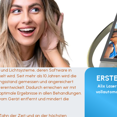
- und Lichtsysteme, deren Software in 
 wird. Seit mehr als 10 Jahren wird die 
ERSTE
ungsstand gemessen und angereichert 
Alix Laser
rentwickelt. Dadurch erreichen wir mit 
vollautoma
ptimale Ergebnisse in allen Behandlungen. 
e vom Gerät entfernt und mindert die 
Zahn der Zeit und an der höchsten 