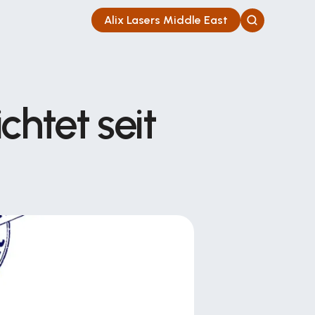
Alix Lasers Middle East
htet seit 