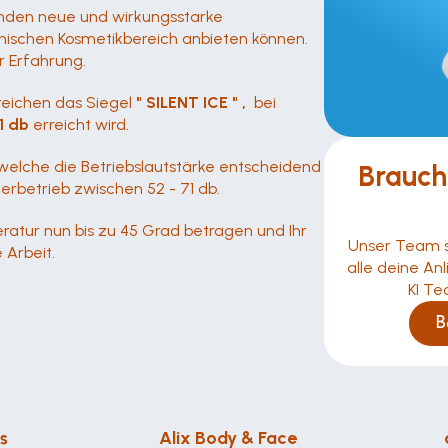
nden neue und wirkungsstarke 
ischen Kosmetikbereich anbieten können. 
r Erfahrung.
rreichen das Siegel 
" SILENT ICE " , 
 bei 
1 db
 erreicht wird.
 welche die Betriebslautstärke entscheidend 
Brauch
uerbetrieb zwischen 52 - 71 db.
atur nun bis zu 45 Grad betragen und Ihr 
Unser Team s
 Arbeit.
alle deine An
KI Te
B
s
Alix Body & Face