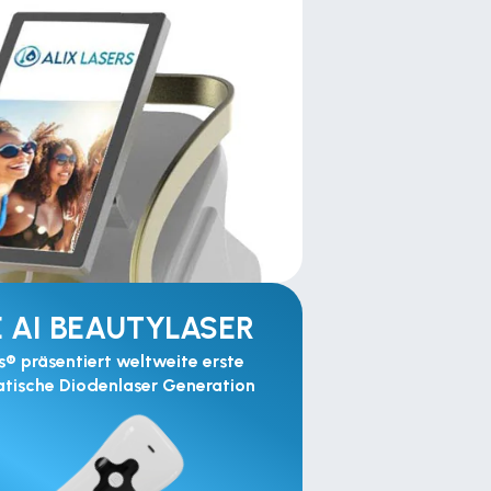
 AI BEAUTYLASER
s® präsentiert weltweite erste 
tische Diodenlaser Generation