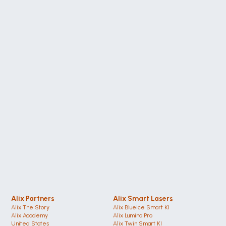
Alix Partners
Alix Smart Lasers
Alix The Story
Alix BlueIce Smart KI
Alix Academy
Alix Lumina Pro
United States 
Alix Twin Smart KI