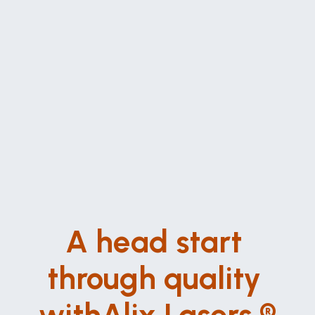
Nach jahrelanger Entwicklung und intensiver 
Forschung haben wir Ende 2024 den absoluten 
Durchbruch in der Beauty-Technologie erreicht. Als 
weltweit erstes Unternehmen im gesamten Markt 
stellen wir auf der Cosmetica im November 2024 
unser revolutionäres AI-System vor, das mit einem 
einzigartigen Hairdetektor ausgestattet ist. Dieses 
System ermöglicht eine vollständige Haar- und 
Hautanalyse in nur 16 Sekunden und passt alle 
Behandlungsparameter vollautomatisch an – 
präzise und individuell für jeden Kunden.
Mit dieser Innovation setzen wir neue Standards 
und schaffen eine Effizienz und Präzision, die in 
der Branche bisher undenkbar war.
A head start 
through quality 
withAlix Lasers ®