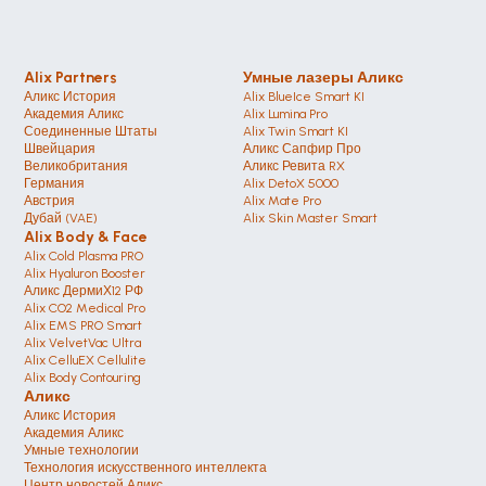
Alix Partners
Умные лазеры Аликс
Аликс История
Alix BlueIce Smart KI
Академия Аликс
Alix Lumina Pro
Соединенные Штаты 
Alix Twin Smart KI
Швейцария 
Аликс Сапфир Про 
Великобритания
Аликс Ревита RX
Германия 
Alix DetoX 5000
Австрия
Alix Mate Pro
Дубай (VAE)
Alix Skin Master Smart
Alix Body & Face
Alix Cold Plasma PRO
Alix Hyaluron Booster
Аликс ДермиХ12 РФ
Alix CO2 Medical Pro
Alix EMS PRO Smart
Alix VelvetVac Ultra
Alix CelluEX Cellulite
Alix Body Contouring 
Аликс
Аликс История
Академия Аликс
Умные технологии
Технология искусственного интеллекта
Центр новостей Аликс