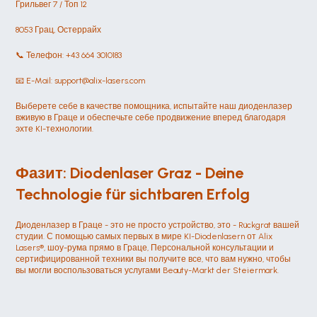
Грильвег 7 / Топ 12
8053 Грац, Остеррайх
📞 Телефон: +43 664 3010183
📧 E-Mail: support@alix-lasers.com
Выберете себе в качестве помощника, испытайте наш диоденлазер 
вживую в Граце и обеспечьте себе продвижение вперед благодаря 
эхте KI-технологии.
Фазит: Diodenlaser Graz - Deine 
Technologie für sichtbaren Erfolg
Диоденлазер в Граце - это не просто устройство, это - Rückgrat вашей 
студии. С помощью самых первых в мире KI-Diodenlasern от Alix 
Lasers®, шоу-рума прямо в Граце, Персональной консультации и 
сертифицированной техники вы получите все, что вам нужно, чтобы 
вы могли воспользоваться услугами Beauty-Markt der Steiermark.