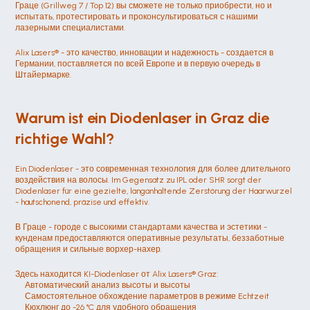
Граце (Grillweg 7 / Top 12) вы сможете не только приобрести, но и 
испытать, протестировать и проконсультироваться с нашими 
лазерными специалистами.
Alix Lasers® - это качество, инновации и надежность - создается в 
Германии, поставляется по всей Европе и в первую очередь в 
Штайермарке.
Warum ist ein Diodenlaser in Graz die 
richtige Wahl?
Ein Diodenlaser - это современная технология для более длительного 
воздействия на волосы. Im Gegensatz zu IPL oder SHR sorgt der 
Diodenlaser für eine gezielte, langanhaltende Zerstörung der Haarwurzel 
- hautschonend, präzise und effektiv.
В Граце - городе с высокими стандартами качества и эстетики - 
кунденам предоставляются оперативные результаты, беззаботные 
обращения и сильные ворхер-нахер.
Здесь находится KI-Diodenlaser от Alix Lasers® Graz:
Автоматический анализ высоты и высоты
Самостоятельное обхождение параметров в режиме Echtzeit
Кюхлюнг до -26 °C для удобного обращения