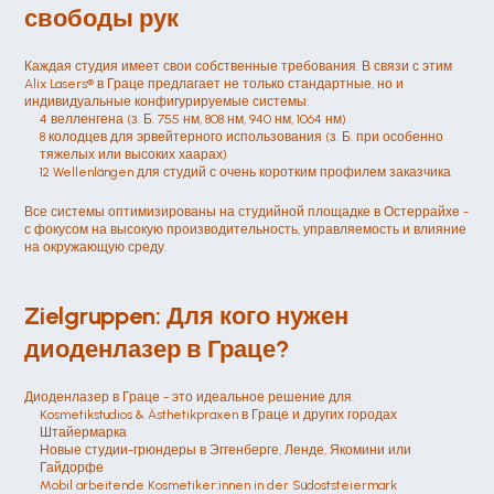
свободы рук
Каждая студия имеет свои собственные требования. В связи с этим 
Alix Lasers® в Граце предлагает не только стандартные, но и 
индивидуальные конфигурируемые системы:
4 велленгена (з. Б. 755 нм, 808 нм, 940 нм, 1064 нм)
8 колодцев для эрвейтерного использования (з. Б. при особенно 
тяжелых или высоких хаарах)
12 Wellenlängen для студий с очень коротким профилем заказчика
Все системы оптимизированы на студийной площадке в Остеррайхе - 
с фокусом на высокую производительность, управляемость и влияние 
на окружающую среду.
Zielgruppen: Для кого нужен 
диоденлазер в Граце?
Диоденлазер в Граце - это идеальное решение для:
Kosmetikstudios & Ästhetikpraxen в Граце и других городах 
Штайермарка
Новые студии-грюндеры в Эггенберге, Ленде, Якомини или 
Гайдорфе
Mobil arbeitende Kosmetiker:innen in der Südoststeiermark