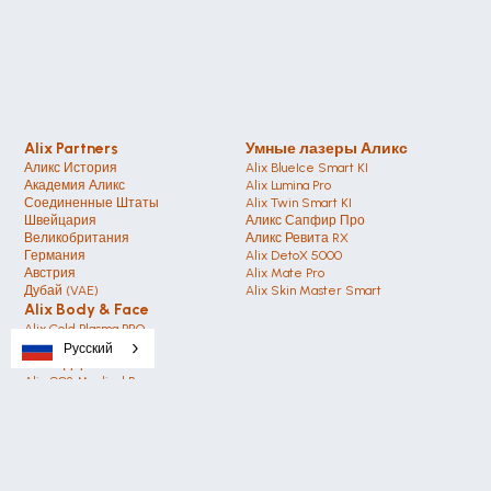
Alix Partners
Умные лазеры Аликс
Аликс История
Alix BlueIce Smart KI
Академия Аликс
Alix Lumina Pro
Соединенные Штаты 
Alix Twin Smart KI
Швейцария 
Аликс Сапфир Про 
Великобритания
Аликс Ревита RX
Германия 
Alix DetoX 5000
Австрия
Alix Mate Pro
Дубай (VAE)
Alix Skin Master Smart
Alix Body & Face
Alix Cold Plasma PRO
Alix Hyaluron Booster
Русский
Аликс ДермиХ12 РФ
Alix CO2 Medical Pro
Alix EMS PRO Smart
Alix VelvetVac Ultra
Alix CelluEX Cellulite
Alix Body Contouring 
Аликс
Аликс История