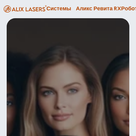
Системы
Аликс Ревита RX
Робот