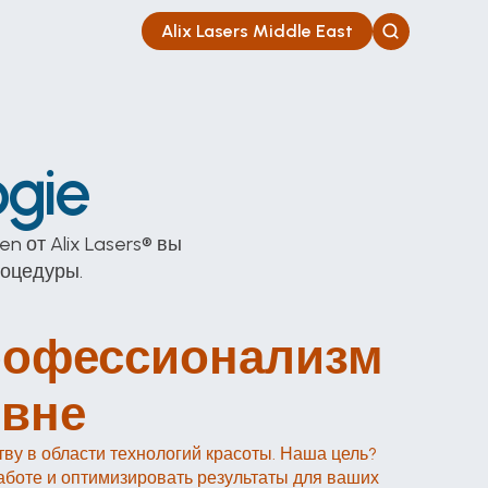
Alix Lasers Middle East
ogie
 от Alix Lasers® вы 
роцедуры.
рофессионализм 
овне
тву в области технологий красоты. Наша цель? 
аботе и оптимизировать результаты для ваших 