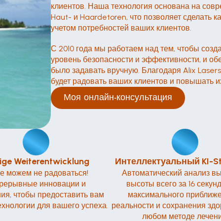
клиентов. Наша технология основана на совре
Haut- и Haardetoren, что позволяет сделать 
учетом потребностей ваших клиентов. 
С 2010 года мы работаем над тем, чтобы соз
уровень безопасности и эффективности, и обе
было задавать вручную. Благодаря Alix Lasers
будет радовать ваших клиентов и повышать 
Моя онлайн-консультация
ige Weiterentwicklung
Интеллектуальный KI-S
е можем не радоваться! 
Автоматический анализ вы
рерывные инновации и 
высоты всего за 16 секунд 
ия, чтобы предоставить вам 
максимального приближен
хнологии для вашего успеха.
реальности и сохранения здо
любом методе лечени