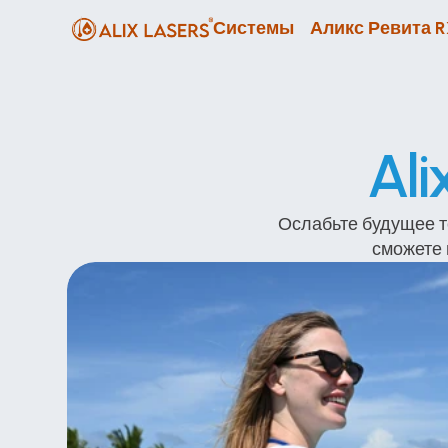
Системы
Аликс Ревита 
Ali
Ослабьте будущее те
сможете 