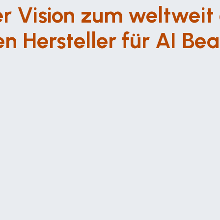
r Vision zum weltweit 
n Hersteller für AI Bea
ана в 2010 году с лейтпринципом 
"Erfolg verdient 
ом, чтобы Kosmetikstudios создавали 
логические средства 
, а также разрабатывали 
лиентов.