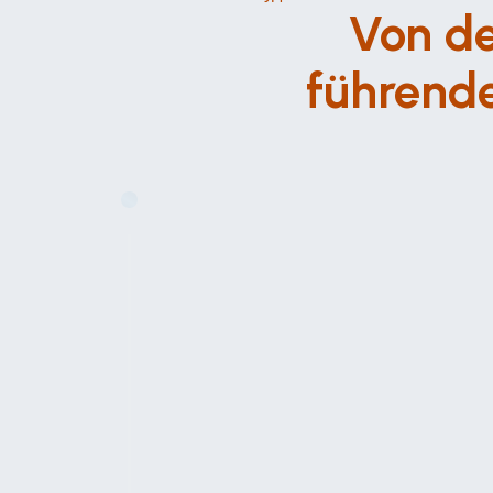
Von de
führende
Грюндунг ОТ Вижн ГмбХ
2010
Компания OT Vision GmbH была основ
Qualität".
 Наша цель заключалась в т
высокосертифицированные 
космето
выдающиеся результаты для своих к