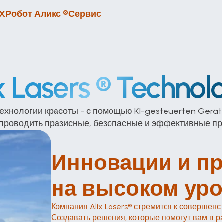
RX
Робот Аликс ®
Сервис
x Lasers ® Technol
хнологии красоты - с помощью KI-gesteuerten Geräten
проводить празисные, безопасные и эффективные п
Инновации и п
на высоком ур
Компания Alix Lasers® стремится к совершенс
Создавать решения, которые помогут вам в р