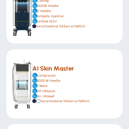
Cooling
1600W Handle
2 Handle
Ampulle Injektion
without NISV
Verschiedene Farben erhältlich
AI Skin Master 
Compressor
3000 W Handle
1 Wave
All Inkluisve 
AI / Manual
Verschiedene Farben erhältlich