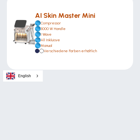
AI Skin Master Mini
Compressor
3000 W Handle
1 Wave
All Inkluisve 
Manual
Verschiedene Farben erhältlich
English
Alix Partners
Alix Smart Lasers
Alix The Story
Alix BlueIce Smart KI
Alix Academy
Alix Lumina Pro