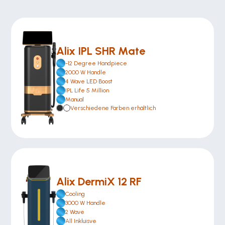
Alix IPL SHR Mate
-12 Degree Handpiece
2000 W Handle
4 Wave LED Boost
IPL Life 5 Million
Manual
Verschiedene Farben erhältlich
Alix DermiX 12 RF
Cooling
3000 W Handle
2 Wave
All Inkluisve 