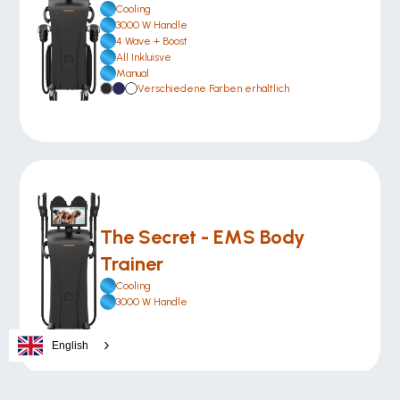
Cooling
3000 W Handle
4 Wave + Boost
All Inkluisve 
Manual
Verschiedene Farben erhältlich
The Secret - EMS Body 
Trainer
Cooling
3000 W Handle
English