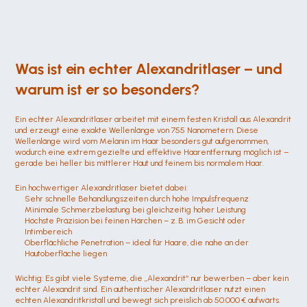
Was ist ein echter Alexandritlaser – und 
warum ist er so besonders?
Ein echter Alexandritlaser arbeitet mit einem festen Kristall aus Alexandrit 
und erzeugt eine exakte Wellenlänge von 755 Nanometern. Diese 
Wellenlänge wird vom Melanin im Haar besonders gut aufgenommen, 
wodurch eine extrem gezielte und effektive Haarentfernung möglich ist – 
gerade bei heller bis mittlerer Haut und feinem bis normalem Haar.
Ein hochwertiger Alexandritlaser bietet dabei:
Sehr schnelle Behandlungszeiten durch hohe Impulsfrequenz
Minimale Schmerzbelastung bei gleichzeitig hoher Leistung
Höchste Präzision bei feinen Härchen – z. B. im Gesicht oder 
Intimbereich
Oberflächliche Penetration – ideal für Haare, die nahe an der 
Hautoberfläche liegen
Wichtig: Es gibt viele Systeme, die „Alexandrit“ nur bewerben – aber kein 
echter Alexandrit sind. Ein authentischer Alexandritlaser nutzt einen 
echten Alexandritkristall und bewegt sich preislich ab 50.000 € aufwärts. 