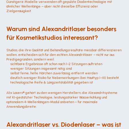
Günstigere Modelle verwenden oft gepulste Diodentechnologie mit 
ähnlicher Wellenlänge – aber nicht dieselbe Effizienz oder 
Zielgenauigkeit.
Warum sind Alexandritlaser besonders 
für Kosmetikstudios interessant?
Studios, die ihre Qualität und Behandlungsresultate messbar differenzieren 
wollen, entscheiden sich für den echten Alexandritlaser – nicht nur aus 
Prestigegründen, sondern weil:
sichtbare Ergebnisse oft schon nach 1–2 Sitzungen auftreten
weniger Sitzungen insgesamt nötig sind
selbst feine, helle Härchen zuverlässig entfernt werden
deutlich weniger Risiko für Nebenwirkungen (bei Hauttyp I–III) besteht
technologische Reife & Langzeitstabilität gegeben ist
Alix Lasers® gehört zu den wenigen Herstellern, die Alexandritsysteme 
mit KI-gestützter Technologie, leistungsstarker Wasserkühlung und 
optionalem 4-Wellenlängen-Modul anbieten – für maximale 
Anwendungsbreite.
Alexandritlaser vs. Diodenlaser – was ist 