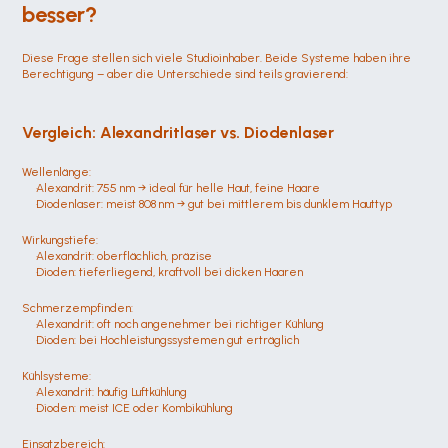
besser?
Diese Frage stellen sich viele Studioinhaber. Beide Systeme haben ihre 
Berechtigung – aber die Unterschiede sind teils gravierend:
Vergleich: Alexandritlaser vs. Diodenlaser
Wellenlänge:
Alexandrit: 755 nm → ideal für helle Haut, feine Haare
Diodenlaser: meist 808 nm → gut bei mittlerem bis dunklem Hauttyp
Wirkungstiefe:
Alexandrit: oberflächlich, präzise
Dioden: tieferliegend, kraftvoll bei dicken Haaren
Schmerzempfinden:
Alexandrit: oft noch angenehmer bei richtiger Kühlung
Dioden: bei Hochleistungssystemen gut erträglich
Kühlsysteme:
Alexandrit: häufig Luftkühlung
Dioden: meist ICE oder Kombikühlung
Einsatzbereich: