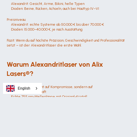
Alexandrit: Gesicht, Arme, Bikini, helle Typen
Dioden: Beine, Rücken, Achseln, auch bei Hauttyp IV–VI
Preisniveau:
Alexandrit: echte Systeme ab 50.000 € bis über 70.000 €
Dioden: 15.000–40.000 €, je nach Ausstattung
Fazit: Wenn du auf höchste Präzision, Geschwindigkeit und Professionalität 
setzt – ist der Alexandritlaser die erste Wahl.
Warum Alexandritlaser von Alix 
Lasers®?
Alix Lasers® setzt nicht auf Kompromisse, sondern auf 
English
Technologieführerschaft:
Echte 755 nm-Wellenlänge mit Original-Kristall
Hochleistungsenergie über 100 J/cm² – stabil und exakt steuerbar
KI-Analyse vor jeder Sitzung (optional)
Integrierte Hauttyp-Erkennung & Schutzsysteme
Hochwertige Wasserkühlung + ICE-Kontaktmodul bis –26 °C
Medizinisch CE-zertifiziert (Klasse IIB)
Robuste Bauweise mit Touchscreen-Steuerung
Finanzierung & Schulung inklusive