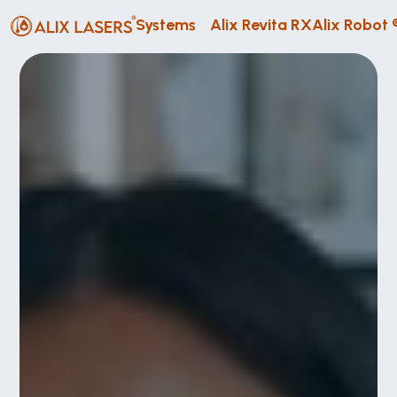
Systems
Alix Revita RX
Alix Robot 