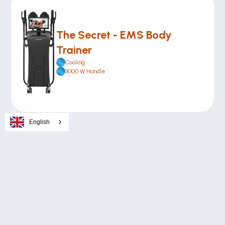
The Secret - EMS Body 
Trainer
Cooling
3000 W Handle
English
Alix Partners
Alix Smart Lasers
Alix The Story
Alix BlueIce Smart KI
Alix Academy
Alix Lumina Pro