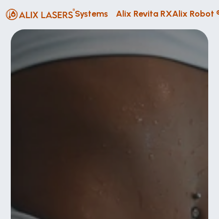
Systems
Alix Revita RX
Alix Robot 