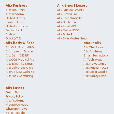
Alix Partners
Alix Smart Lasers
Alix The Story
Alix BlueIce Smart KI
Alix Academy
Alix Lumina Pro
United States 
Alix Twin Smart KI
Switzerland 
Alix Saphir Pro 
United Kingdom
Alix Revita RX
Deutschland 
Alix DetoX 5000
Austria
Alix Mate Pro
Dubai (VAE)
Alix Skin Master Smart
Alix Body & Face
about Alix
Alix Cold Plasma PRO
Alix The Story
Alix Hyaluron Booster
Alix Academy
Alix DermiX12 RF
Smart Technology
Alix CO2 Medical Pro
AI Technology
Alix EMS PRO Smart
Alix News Center
Alix VelvetVac Ultra
Alix Magazin 2025
Alix CelluEX Cellulite
Alix Social Media
Alix Body Contouring 
Alix Beauty Shop
Alix Lasers
Get in Touch
Privacy Policy
Alix Academy
Media Packages
Whatsapp News
Hello Alix Jobs